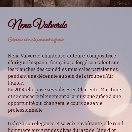
Presse et télé
Nena Valverde
Contact Booking
Facebook
Chanteuse rétro à la personnalité affirmée
Liens audios
Nena Valverde, chanteuse, auteure-compositrice 
d'origine hispano- française, a forgé son talent sur 
Facebook
les planches des comédies musicales parisiennes 
pendant une décennie au sein de la troupe d'Air 
France.
Demande de devis
En 2014, elle pose ses valises en Charente-Maritime 
et se consacre pleinement à la musique grâce à une 
opportunité qui changera le cours de sa vie 
POWERED BY
professionnelle.
Grâce à son élégance et sa voix envoûtante, elle rend 
hommage aux grandes divas du jazz de l'âge d'or 