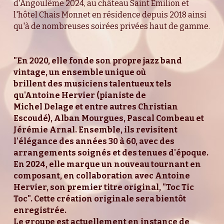
d'Angoulême 2024, au château Saint Emilion et 
l'hôtel Chais Monnet en résidence depuis 2018 ainsi 
qu'à de nombreuses soirées privées haut de gamme.
"En 2020, elle fonde son propre jazz band 
vintage, un ensemble unique où
brillent des musiciens talentueux tels 
qu'Antoine Hervier (pianiste de
Michel Delage et entre autres Christian 
Escoudé), Alban Mourgues, Pascal Combeau et 
Jérémie Arnal. Ensemble, ils revisitent 
l'élégance des années 30 à 60, avec des 
arrangements soignés et des tenues d'époque.
En 2024, elle marque un nouveau tournant en 
composant, en collaboration avec Antoine 
Hervier, son premier titre original, "Toc Tic 
Toc". Cette création originale sera bientôt 
enregistrée.
Le groupe est actuellement en instance de 