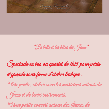
                            "
La belle et les bêtes du Jazz 
"
Spectacle en trio ou quartet de 1h15 pour petits 
et grands sous forme d'atelier ludique .
*1ère partie, atelier avec les musiciens autour du 
Jazz et de leurs instruments.
*2ème partie concert autour des thèmes de 