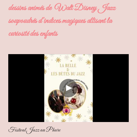
dessins animés de  Walt Disney Jazz
soupoudrés d'indices magiques attisant la 
curiosité des enfants
Festival Jazz au Phare