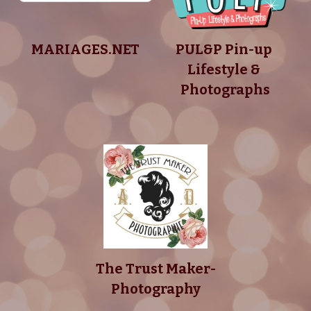
MARIAGES.NET
PUL&P Pin-up 
Lifestyle & 
Photographs
The Trust Maker-
Photography