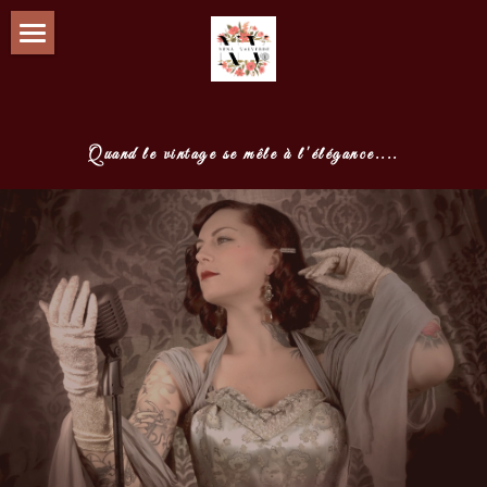
Nena Valverde
Présentation
Quand le vintage se mêle à l'élégance....
Emission M6
TEASER
Projets proposés
La belle et les bêtes du Jazz
Pressbook
Partenaires officiels
Photos