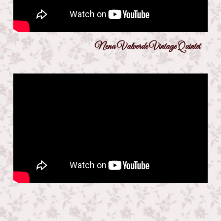
                                                       Nena Valverde Vintage Quintet